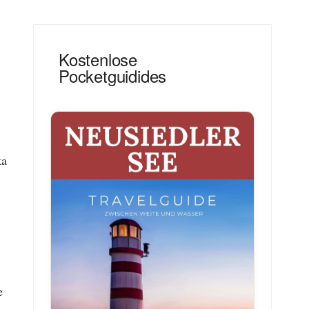
Kostenlose
Pocketguidides
ka
e