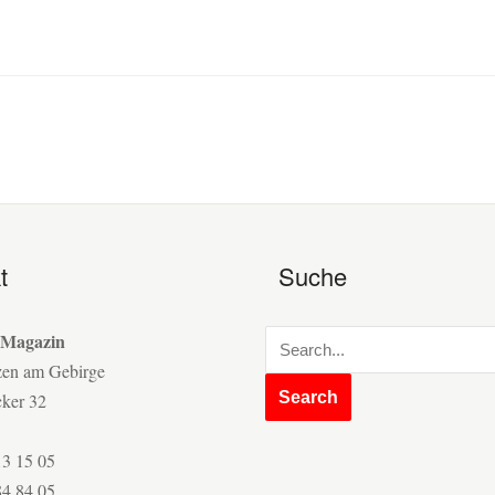
t
Suche
 Magazin
zen am Gebirge
cker 32
13 15 05
84 84 05