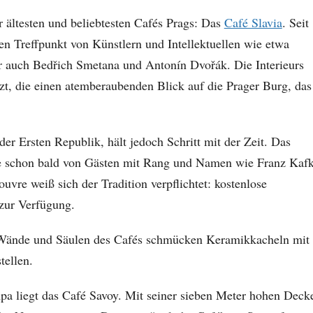
r ältesten und beliebtesten Cafés Prags: Das
Café Slavia
. Seit
en Treffpunkt von Künstlern und Intellektuellen wie etwa
er auch Bedřich Smetana und Antonín Dvořák. Die Interieurs
zt, die einen atemberaubenden Blick auf die Prager Burg, das
r Ersten Republik, hält jedoch Schritt mit der Zeit. Das
de schon bald von Gästen mit Rang und Namen wie Franz Kaf
uvre weiß sich der Tradition verpflichtet: kostenlose
 zur Verfügung.
 Wände und Säulen des Cafés schmücken Keramikkacheln mit
tellen.
a liegt das Café Savoy. Mit seiner sieben Meter hohen Deck