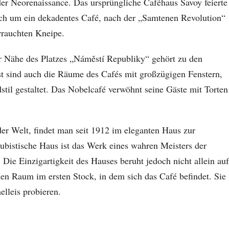
der Neorenaissance. Das ursprüngliche Caféhaus Savoy feierte
sich um ein dekadentes Café, nach der „Samtenen Revolution“
rrauchten Kneipe.
 Nähe des Platzes „Náměstí Republiky“ gehört zu den
t sind auch die Räume des Cafés mit großzügigen Fenstern,
til gestaltet. Das Nobelcafé verwöhnt seine Gäste mit Torten
 der Welt, findet man seit 1912 im eleganten Haus zur
ubistische Haus ist das Werk eines wahren Meisters der
Die Einzigartigkeit des Hauses beruht jedoch nicht allein auf
chen Raum im ersten Stock, in dem sich das Café befindet. Sie
lleis probieren.