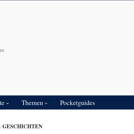
ee
te
Themen
Pocketguides
 GESCHICHTEN