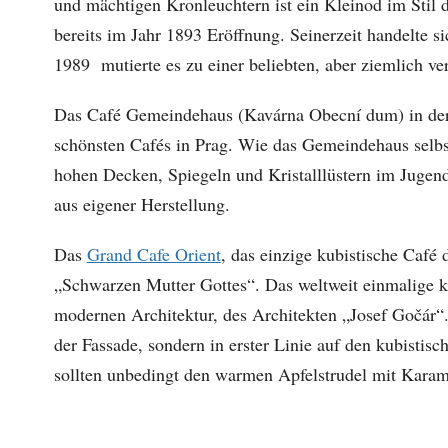
und mächtigen Kronleuchtern ist ein Kleinod im Stil 
bereits im Jahr 1893 Eröffnung. Seinerzeit handelte 
1989 mutierte es zu einer beliebten, aber ziemlich ve
Das Café Gemeindehaus (Kavárna Obecní dum) in der
schönsten Cafés in Prag. Wie das Gemeindehaus selbs
hohen Decken, Spiegeln und Kristalllüstern im Jugends
aus eigener Herstellung.
Das
Grand Cafe Orient
, das einzige kubistische Café
„Schwarzen Mutter Gottes“. Das weltweit einmalige k
modernen Architektur, des Architekten „Josef Gočár“. 
der Fassade, sondern in erster Linie auf den kubistis
sollten unbedingt den warmen Apfelstrudel mit Karame