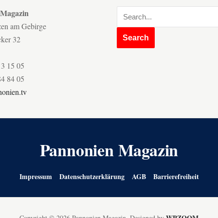
 Magazin
zen am Gebirge
cker 32
13 15 05
84 84 05
onien.tv
Pannonien Magazin
Impressum
Datenschutzerklärung
AGB
Barrierefreiheit
WPZOOM
Copyright © 2026 Pannonien Magazin.
Designed by