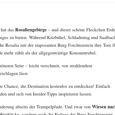
Rosaliengebirge
 hat das
– und dieser schöne Fleckchen Erd
iniges zu bieten. Während Kitzbühel, Schladming und Saalbac
iche Rosalia mit der imposanten Burg Forchtenstein ihre Tore f
le mehr zählt als der allgegenwärtige Konsumtrubel.
hönsten Seite – leicht verschneit, von strahlendem
rschlagen lässt.
 die Chance, die Destination kostenlos zu entdecken! Einfach
aden und sich von Insider-Tipps inspirieren lassen.
Wiesen nac
nderung abseits der Trampelpfade. Und zwar von
e Weitblicke, sondern auch die Kulisse der Burg Forchtenstein,