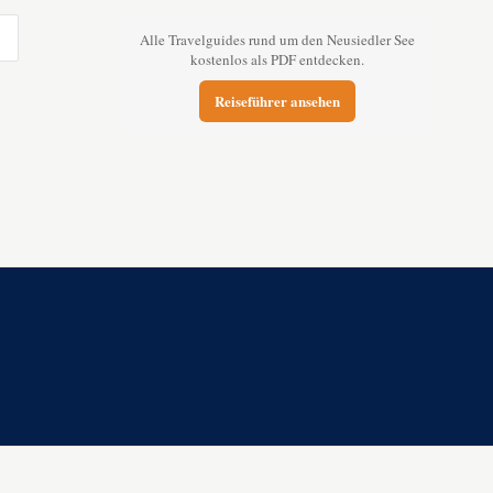
Alle Travelguides rund um den Neusiedler See
kostenlos als PDF entdecken.
Reiseführer ansehen