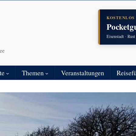
KOSTENLOS
Pocketg
Eisenstadt · Rust
ee
te
Themen
Veranstaltungen
Reisef