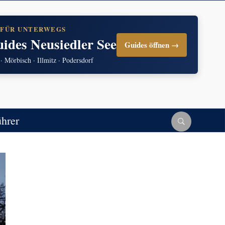
 FÜR UNTERWEGS
uides Neusiedler See
Guides öffnen →
 · Mörbisch · Illmitz · Podersdorf
ührer