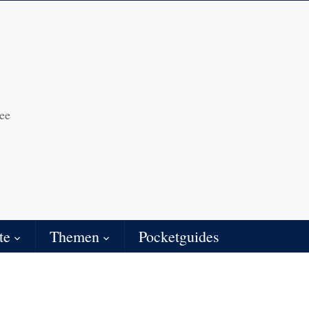
ee
te
Themen
Pocketguides