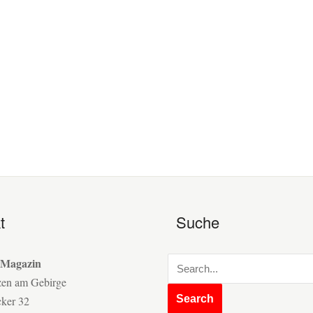
t
Suche
 Magazin
zen am Gebirge
cker 32