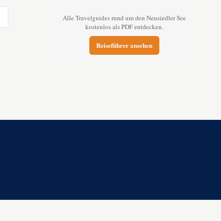
Alle Travelguides rund um den Neusiedler See
kostenlos als PDF entdecken.
Reiseführer ansehen