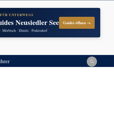
 FÜR UNTERWEGS
uides Neusiedler See
Guides öffnen →
 · Mörbisch · Illmitz · Podersdorf
ührer