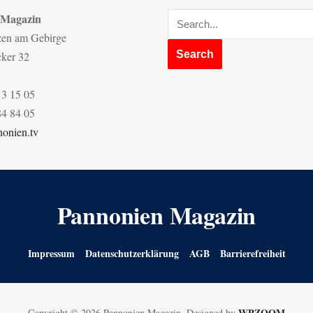
 Magazin
zen am Gebirge
cker 32
13 15 05
84 84 05
onien.tv
Pannonien Magazin
Impressum
Datenschutzerklärung
AGB
Barrierefreiheit
WPZOOM
Copyright © 2026 Pannonien Magazin.
Designed by