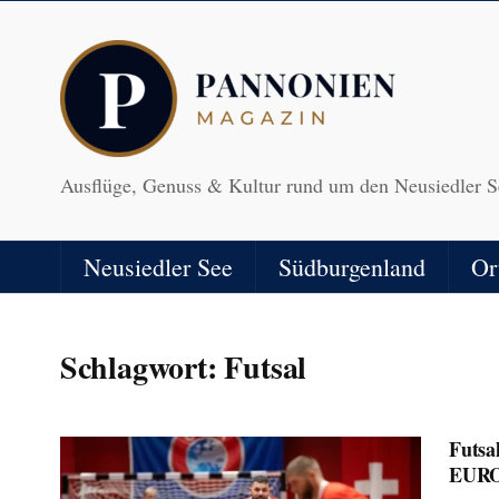
Ausflüge, Genuss & Kultur rund um den Neusiedler S
Neusiedler See
Südburgenland
Or
Schlagwort:
Futsal
Futsa
EURO