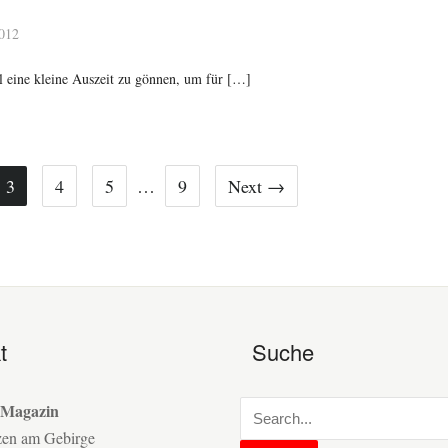
012
al eine kleine Auszeit zu gönnen, um für […]
3
4
5
…
9
Next →
t
Suche
 Magazin
zen am Gebirge