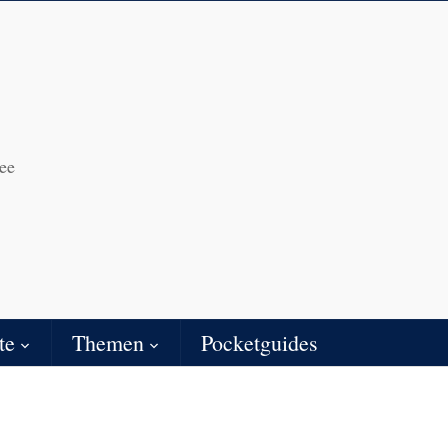
ee
te
Themen
Pocketguides