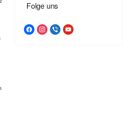
e
Folge uns
facebook
instagram
viber
youtube
u
n