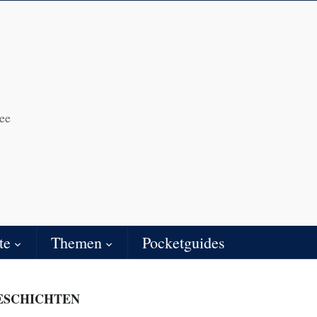
ee
te
Themen
Pocketguides
ESCHICHTEN