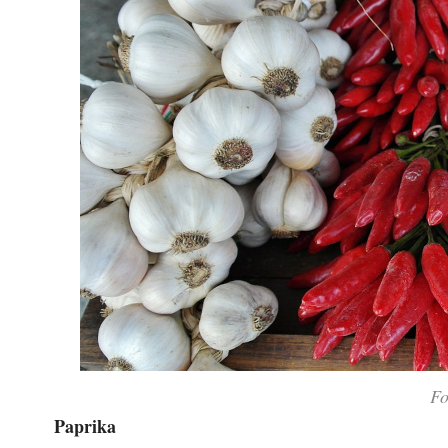
Fo
Paprika