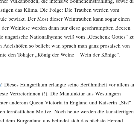
her Vulkanboden, die intensive Sonneneinstrahlung, sowie di
stigen das Klima. Die Folge: Die Trauben werden vom
fäule bewirkt. Der Most dieser Weintrauben kann sogar einen
i der Weinlese werden dann nur diese geschrumpften Beeren
 Die ungarische Nationalhymne weiß vom „Geschenk Gottes“ z
n Adelshöfen so beliebt war, sprach man ganz prosaisch von
nte den Tokajer „König der Weine – Wein der Könige“.
n
! Dieses Hungarikum erlangte seine Berühmtheit vor allem a
ste Vertreterinnen (!). Die Manufaktur aus Westungarn
 unter anderem Queen Victoria in England und Kaiserin „Sisi“.
nen fernöstlichen Motive. Noch heute werden die kunstfertigen
d dem Burgenland aus befindet sich das nächste Herend