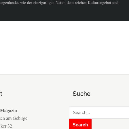
urgenlandes wie der einzigartigen Natur, dem reichen Kulturangebot und
t
Suche
 Magazin
zen am Gebirge
cker 32