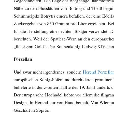
Gegebenheiten. Die Lage der Berghänge, nährstoffreic
Nähe zu den Flussläufen von Bodrog und Theiß begün
Schimmelpilz Botrytis cinera befallen, der eine Edel
Zuckergehalt von 850 Gramm pro Liter erreichen. Be
für die Herstellung eines echten Tokajer verwendet.
berichten. Weil der Spätlese-Wein an den europäische
„flüssigem Gold“. Der Sonnenkönig Ludwig XIV. nan
Porzellan
Und zwar nicht irgendeines, sondern
Herend Porzella
europäischen Königshöfen und durch deren prominente
belieferte in der zweiten Hälfte des 19. Jahrhunderts
Der europäische Hochadel liebte vor allem die filigra
Designs in Herend nur von Hand bemalt. Von Wien un
Geschäft in Sopron.