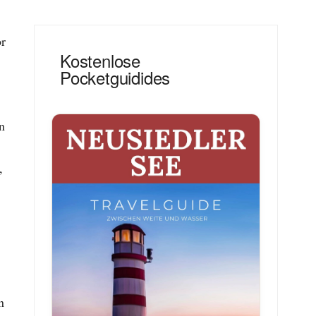
or
Kostenlose
Pocketguidides
n
,
n