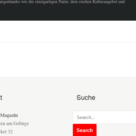
urgenlandes wie der einzigartigen Natur, dem reichen Kulturangebot und
t
Suche
 Magazin
zen am Gebirge
cker 32