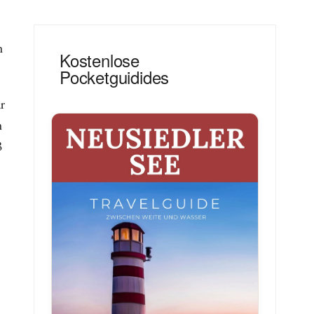
n
Kostenlose
Pocketguidides
r
n
ß