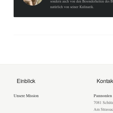
sondern auch von den Besonderheiten des B
natürlich von seiner Kulinarik.
Einblick
Kontak
Pannonien
Unsere Mission
7081 Schüt
Am Strassa