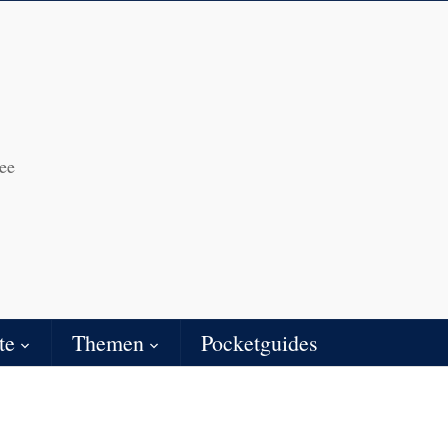
ee
te
Themen
Pocketguides