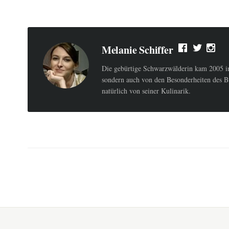
Melanie Schiffer
Die gebürtige Schwarzwälderin kam 2005 ins
sondern auch von den Besonderheiten des B
natürlich von seiner Kulinarik.