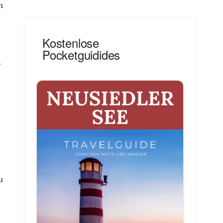
n
Kostenlose
Pocketguidides
r
u