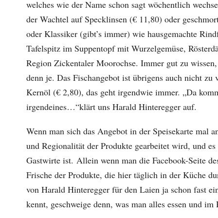
welches wie der Name schon sagt wöchentlich wechse
der Wachtel auf Specklinsen (€ 11,80) oder geschmort
oder Klassiker (gibt’s immer) wie hausgemachte Rindf
Tafelspitz im Suppentopf mit Wurzelgemüse, Rösterdäp
Region Zickentaler Moorochse. Immer gut zu wissen,
denn je. Das Fischangebot ist übrigens auch nicht zu 
Kernöl (€ 2,80), das geht irgendwie immer. „Da kommt 
irgendeines…“klärt uns Harald Hinteregger auf.
Wenn man sich das Angebot in der Speisekarte mal ansc
und Regionalität der Produkte gearbeitet wird, und es 
Gastwirte ist. Allein wenn man die Facebook-Seite d
Frische der Produkte, die hier täglich in der Küche 
von Harald Hinteregger für den Laien ja schon fast e
kennt, geschweige denn, was man alles essen und im R