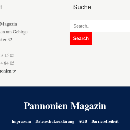
t
Suche
 Magazin
zen am Gebirge
cker 32
13 15 05
84 84 05
onien.tv
Pannonien Magazin
Impressum
Datenschutzerklärung
AGB
Barrierefreiheit