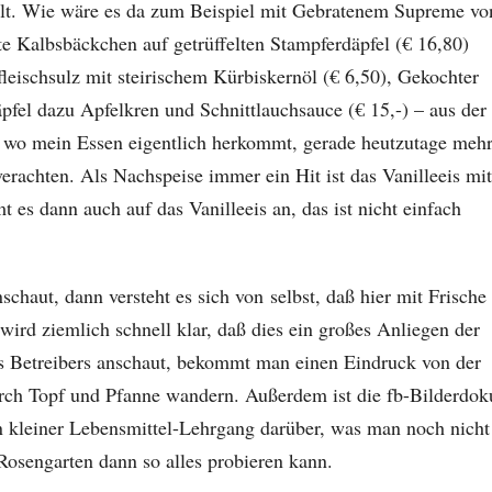
lt. Wie wäre es da zum Beispiel mit Gebratenem Supreme vo
e Kalbsbäckchen auf getrüffelten Stampferdäpfel (€ 16,80)
leischsulz mit steirischem Kürbiskernöl (€ 6,50), Gekochter
fel dazu Apfelkren und Schnittlauchsauce (€ 15,-) – aus der
 wo mein Essen eigentlich herkommt, gerade heutzutage meh
verachten. Als Nachspeise immer ein Hit ist das Vanilleeis mit
es dann auch auf das Vanilleeis an, das ist nicht einfach
haut, dann versteht es sich von selbst, daß hier mit Frische
wird ziemlich schnell klar, daß dies ein großes Anliegen der
es Betreibers anschaut, bekommt man einen Eindruck von der
durch Topf und Pfanne wandern. Außerdem ist die fb-Bilderdok
in kleiner Lebensmittel-Lehrgang darüber, was man noch nicht
osengarten dann so alles probieren kann.