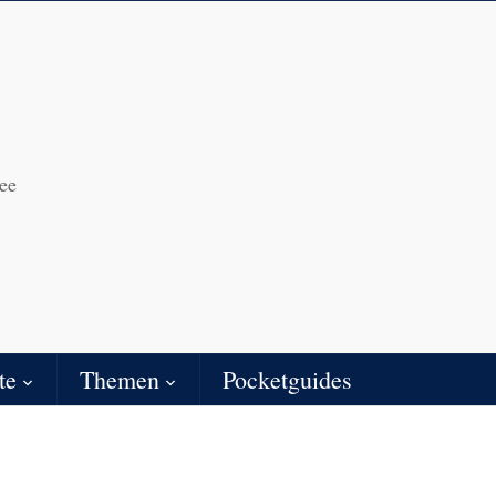
ee
te
Themen
Pocketguides