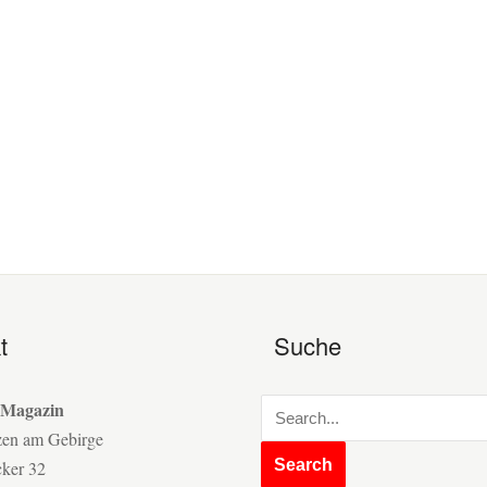
t
Suche
 Magazin
zen am Gebirge
cker 32