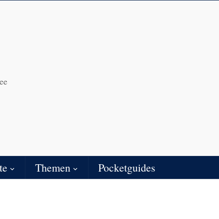
ee
te
Themen
Pocketguides