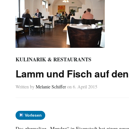
KULINARIK & RESTAURANTS
Lamm und Fisch auf den
Written by
Melanie Schiffer
on
6. April 2015
Vorlesen
Das ehemalige „Mendez“ in Eisenstadt hat einen neue