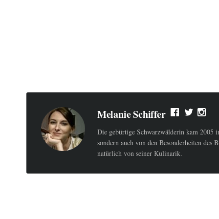
Melanie Schiffer
Die gebürtige Schwarzwälderin kam 2005 ins
sondern auch von den Besonderheiten des B
natürlich von seiner Kulinarik.