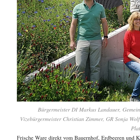
Bürgermeister DI Markus Landauer, Gemein
Vizebürgermeister Christian Zimmer, GR Sonja Wol
Plat
Frische Ware direkt vom Bauernhof, Erdbeeren und K