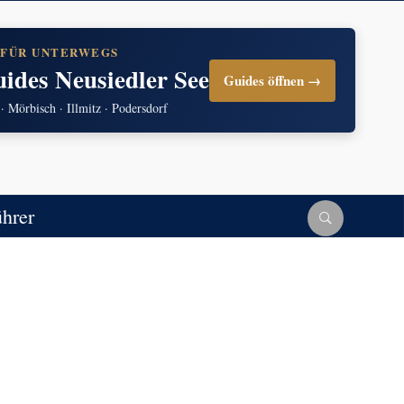
 FÜR UNTERWEGS
uides Neusiedler See
Guides öffnen →
 · Mörbisch · Illmitz · Podersdorf
ührer