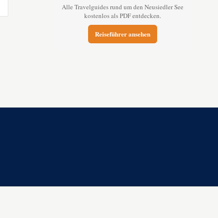
Alle Travelguides rund um den Neusiedler See
kostenlos als PDF entdecken.
Reiseführer ansehen