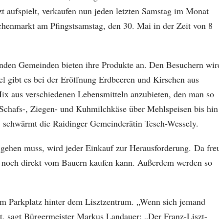
t aufspielt, verkaufen nun jeden letzten Samstag im Monat
henmarkt am Pfingstsamstag, den 30. Mai in der Zeit von 8
enden Gemeinden bieten ihre Produkte an. Den Besuchern wir
el gibt es bei der Eröffnung Erdbeeren und Kirschen aus
Mix aus verschiedenen Lebensmitteln anzubieten, den man so
Schafs-, Ziegen- und Kuhmilchkäse über Mehlspeisen bis hin
“, schwärmt die Raidinger Gemeinderätin Tesch-Wessely.
t gehen muss, wird jeder Einkauf zur Herausforderung. Da fre
n noch direkt vom Bauern kaufen kann. Außerdem werden so
dem Parkplatz hinter dem Lisztzentrum. „Wenn sich jemand
t, sagt Bürgermeister Markus Landauer: „Der Franz-Liszt-