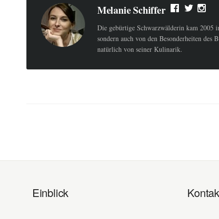
Melanie Schiffer
Die gebürtige Schwarzwälderin kam 2005 ins
sondern auch von den Besonderheiten des B
natürlich von seiner Kulinarik.
Einblick
Kontak