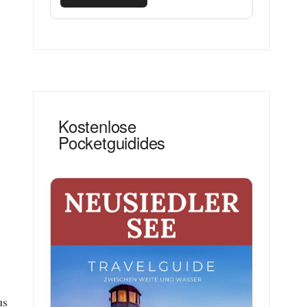
Kostenlose
Pocketguidides
-
us