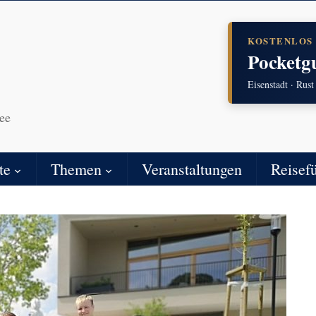
KOSTENLOS
Pocketg
Eisenstadt · Rust
ee
te
Themen
Veranstaltungen
Reisef