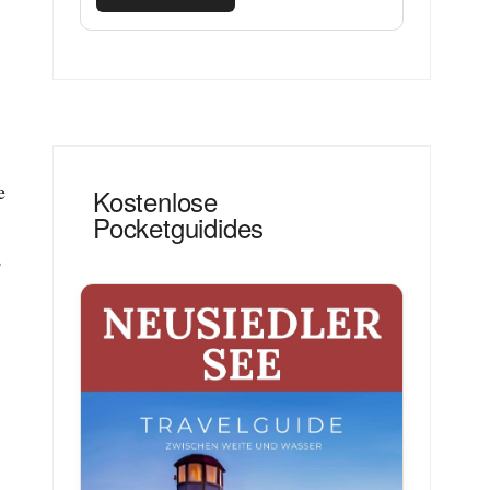
e
Kostenlose
Pocketguidides
,