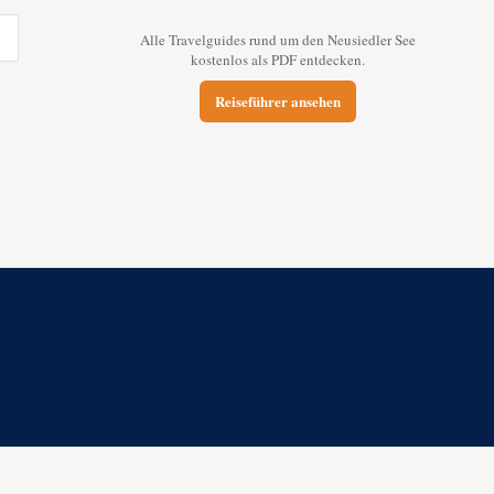
Alle Travelguides rund um den Neusiedler See
kostenlos als PDF entdecken.
Reiseführer ansehen