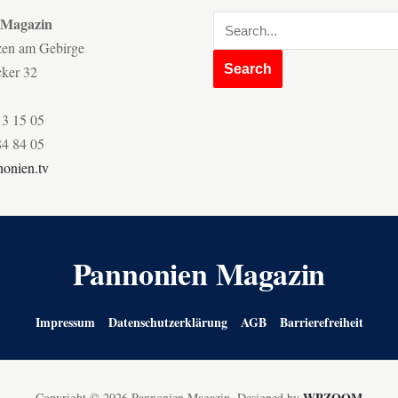
 Magazin
zen am Gebirge
cker 32
13 15 05
84 84 05
onien.tv
Pannonien Magazin
Impressum
Datenschutzerklärung
AGB
Barrierefreiheit
WPZOOM
Copyright © 2026 Pannonien Magazin.
Designed by