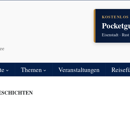
KOSTENLOS
Pocketg
Eisenstadt · Rust
ee
te
Themen
Veranstaltungen
Reisef
ESCHICHTEN