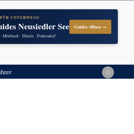
 FÜR UNTERWEGS
uides Neusiedler See
Guides öffnen →
 · Mörbisch · Illmitz · Podersdorf
ührer