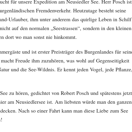
cht für unsere Expedition am Neusiedler See. Herr Posch ist
burgenländischen Fremdenverkehr. Heutzutage besteht seine
nd-Urlauber, ihm unter anderem das quirlige Leben in Schilf
icht auf den normalen „Seestrassen“, sondern in den kleinen
en dort wo man sonst nie hinkommt.
rgäste und ist erster Preisträger des Burgenlandes für sein
s macht Freude ihm zuzuhören, was wohl auf Gegenseitigkeit
Natur und die See-Wildnis. Er kennt jeden Vogel, jede Pflanze
 zu hören, gedichtet von Robert Posch und spätestens jetzt
r hier am Neusiedlersee ist. Am liebsten würde man den ganzen
ntdecken. Nach so einer Fahrt kann man diese Liebe zum See
h!