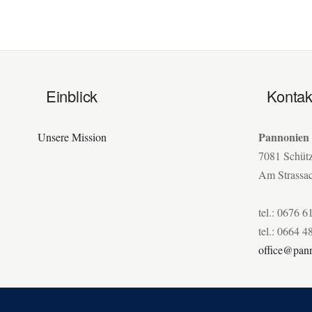
Einblick
Kontak
Pannonien
Unsere Mission
7081 Schüt
Am Strassa
tel.: 0676 6
tel.: 0664 4
office@pann