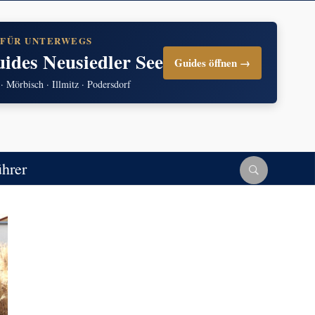
 FÜR UNTERWEGS
uides Neusiedler See
Guides öffnen →
 · Mörbisch · Illmitz · Podersdorf
ührer