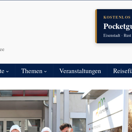
KOSTENLOS
Pocketg
Eisenstadt · Rust
ee
te
Themen
Veranstaltungen
Reisef