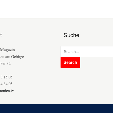
t
Suche
 Magazin
zen am Gebirge
cker 32
13 15 05
84 84 05
onien.tv