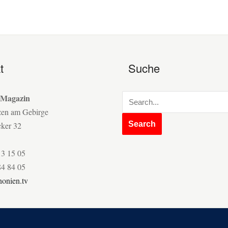
t
Suche
 Magazin
zen am Gebirge
cker 32
13 15 05
84 84 05
onien.tv