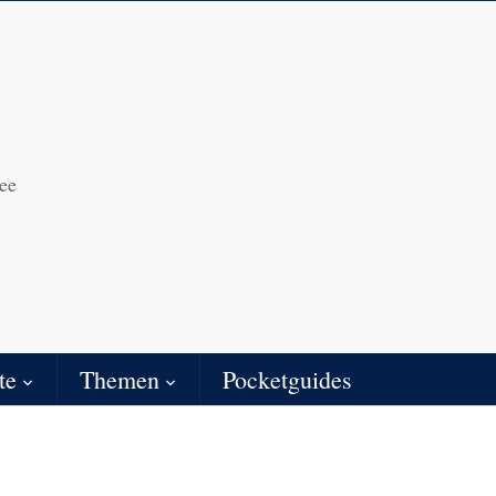
ee
te
Themen
Pocketguides