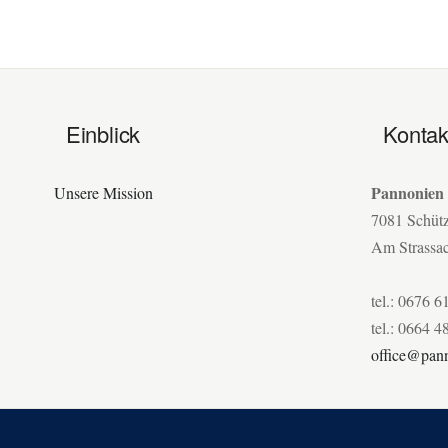
Einblick
Kontak
Pannonien
Unsere Mission
7081 Schüt
Am Strassa
tel.: 0676 6
tel.: 0664 4
office@pann