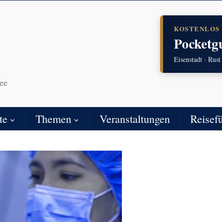
KOSTENLOS
Pocketg
Eisenstadt · Rust
ee
te
Themen
Veranstaltungen
Reisef