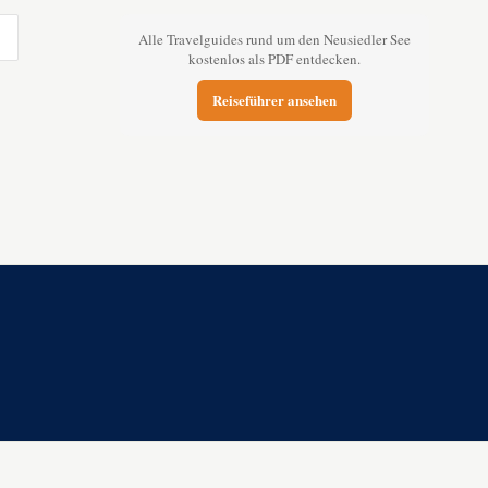
Alle Travelguides rund um den Neusiedler See
kostenlos als PDF entdecken.
Reiseführer ansehen