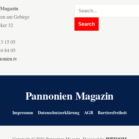
 Magazin
zen am Gebirge
cker 32
13 15 05
84 84 05
onien.tv
Pannonien Magazin
Impressum
Datenschutzerklärung
AGB
Barrierefreiheit
WPZOOM
Copyright © 2026 Pannonien Magazin.
Designed by