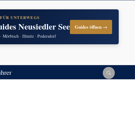
 FÜR UNTERWEGS
uides Neusiedler See
Guides öffnen →
 · Mörbisch · Illmitz · Podersdorf
ührer