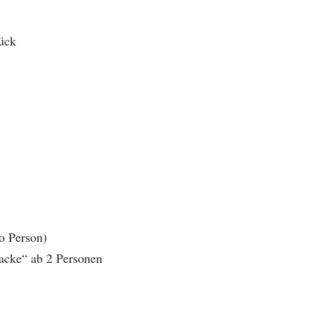
ück
o Person)
Lacke“ ab 2 Personen