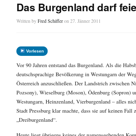
Das Burgenland darf fei
Written by
Fred Schiffer
on
27. Jänner 2011
Vorlesen
Vor 90 Jahren entstand das Burgenland. Als die Hab
deutschsprachige Bevölkerung in Westungarn der Weg f
Österreich anzuschließen. Der Landstrich zwischen Ni
Pozsony), Wieselburg (Moson), Ödenburg (Sopron) u
Westungarn, Heinzenland, Vierburgenland – alles nic
Stadt Pressburg klar machte, dass sie auf keinen Fall
„Dreiburgenland“.
Heute liegt übrigens keines der namensgebenden Kom