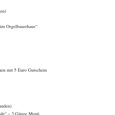
nen)
 im Orgelbauerhaus“
hen mit 5 Euro Gutschein
tunden)
iede“ – 3 Gänge Menü