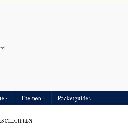
ee
te
Themen
Pocketguides
ESCHICHTEN