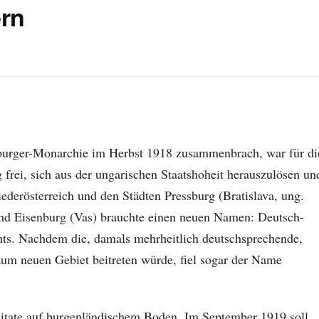
ern
sburger-Monarchie im Herbst 1918 zusammenbrach, war für di
rei, sich aus der ungarischen Staatshoheit herauszulösen un
ederösterreich und den Städten Pressburg (Bratislava, ung.
nd Eisenburg (Vas) brauchte einen neuen Namen: Deutsch-
hts. Nachdem die, damals mehrheitlich deutschsprechende,
 zum neuen Gebiet beitreten würde, fiel sogar der Name
itate auf burgenländischem Boden. Im September 1919 soll