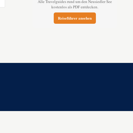
Alle Travelguides rund um den Neusiedler See
kostenlos als PDF entdecken.
Reiseführer ansehen