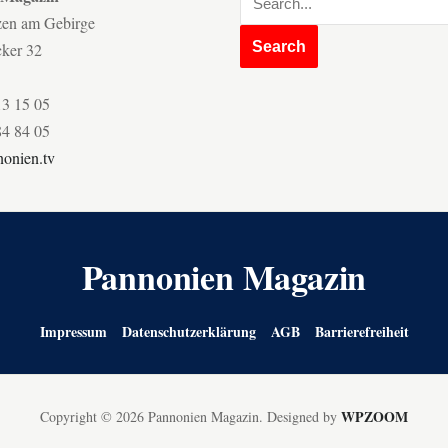
zen am Gebirge
cker 32
13 15 05
84 84 05
onien.tv
Pannonien Magazin
Impressum
Datenschutzerklärung
AGB
Barrierefreiheit
WPZOOM
Copyright © 2026 Pannonien Magazin.
Designed by