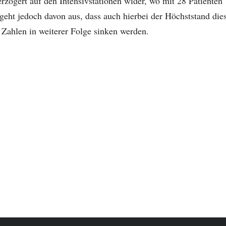
erzögert auf den Intensivstationen wider, wo mit 28 Patienten
 geht jedoch davon aus, dass auch hierbei der Höchststand die
e Zahlen in weiterer Folge sinken werden.