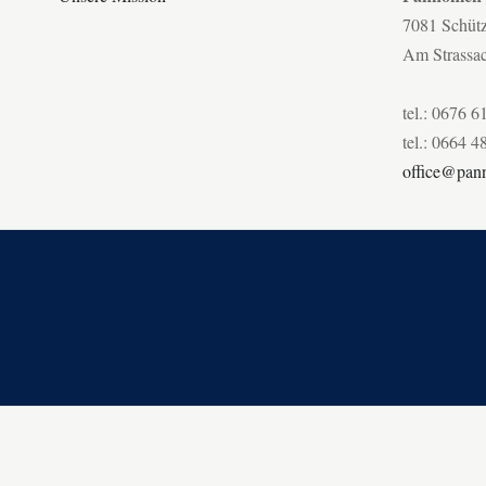
7081 Schüt
Am Strassa
tel.: 0676 6
tel.: 0664 4
office@pann