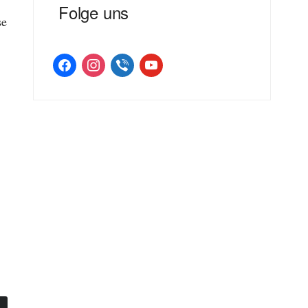
Folge uns
se
facebook
instagram
viber
youtube