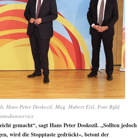
h, Hans Peter Doskozil, Mag. Hubert Eisl, Foto Bgld.
smedienservice
eicht gemacht“, sagt Hans Peter Doskozil. „Sollten jedoch
gen, wird die Stopptaste gedrückt«, betont der