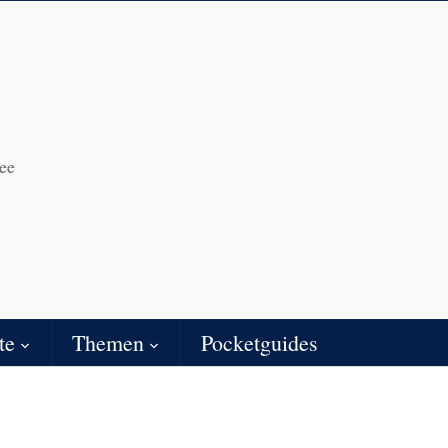
ee
te
Themen
Pocketguides